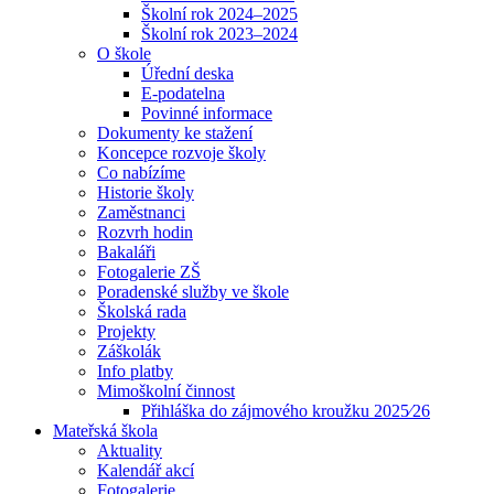
Školní rok 2024–2025
Školní rok 2023–2024
O škole
Úřední deska
E-podatelna
Povinné informace
Dokumenty ke stažení
Koncepce rozvoje školy
Co nabízíme
Historie školy
Zaměstnanci
Rozvrh hodin
Bakaláři
Fotogalerie ZŠ
Poradenské služby ve škole
Školská rada
Projekty
Záškolák
Info platby
Mimoškolní činnost
Přihláška do zájmového kroužku 2025⁄26
Mateřská škola
Aktuality
Kalendář akcí
Fotogalerie