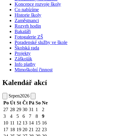
Koncepce rozvoje školy
Co nabízíme
Historie školy
Zaměstnanci
Rozvrh hodin
Bakaláři
Fotogalerie ZŠ
Poradenské služby ve škole
Školská rada
Projekty
Záškolák
Info platby
Mimoškolní činnost
Kalendář akcí
Srpen
2026
Po
Út
St
Čt
Pá
So
Ne
27
28
29
30
31
1
2
3
4
5
6
7
8
9
10
11
12
13
14
15
16
17
18
19
20
21
22
23