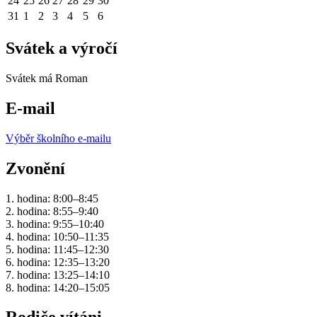
24
25
26
27
28
29
30
31
1
2
3
4
5
6
Svátek a výročí
Svátek má
Roman
E-mail
Výběr školního e-mailu
Zvonění
1. hodina: 8:00–8:45
2. hodina: 8:55–9:40
3. hodina: 9:55–10:40
4. hodina: 10:50–11:35
5. hodina: 11:45–12:30
6. hodina: 12:35–13:20
7. hodina: 13:25–14:10
8. hodina: 14:20–15:05