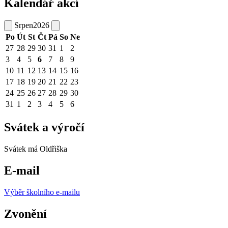
Kalendář akcí
Srpen
2026
Po
Út
St
Čt
Pá
So
Ne
27
28
29
30
31
1
2
3
4
5
6
7
8
9
10
11
12
13
14
15
16
17
18
19
20
21
22
23
24
25
26
27
28
29
30
31
1
2
3
4
5
6
Svátek a výročí
Svátek má
Oldřiška
E-mail
Výběr školního e-mailu
Zvonění