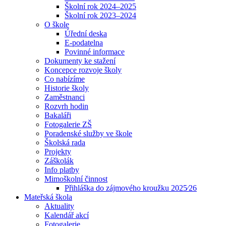
Školní rok 2024–2025
Školní rok 2023–2024
O škole
Úřední deska
E-podatelna
Povinné informace
Dokumenty ke stažení
Koncepce rozvoje školy
Co nabízíme
Historie školy
Zaměstnanci
Rozvrh hodin
Bakaláři
Fotogalerie ZŠ
Poradenské služby ve škole
Školská rada
Projekty
Záškolák
Info platby
Mimoškolní činnost
Přihláška do zájmového kroužku 2025⁄26
Mateřská škola
Aktuality
Kalendář akcí
Fotogalerie