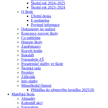
Školní rok 2024–2025
Školní rok 2023–2024
O škole
Úřední deska
E-podatelna
Povinné informace
Dokumenty ke stažení
Koncepce rozvoje školy
Co nabízíme
Historie školy
Zaměstnanci
Rozvrh hodin
Bakaláři
Fotogalerie ZŠ
Poradenské služby ve škole
Školská rada
Projekty
Záškolák
Info platby
Mimoškolní činnost
Přihláška do zájmového kroužku 2025⁄26
Mateřská škola
Aktuality
Kalendář akcí
Fotogalerie