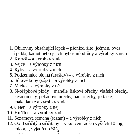
Obiloviny obsahující lepek – pšenice, žito, ječmen, oves,
špalda, kamut nebo jejich hybridní odrůdy a výrobky z nich
Korýši – a výrobky z nich
Vejce – a výrobky z nich
Ryby – a výrobky z nich
Podzemnice olejná (arašídy) – a výrobky z nich
Sójové boby (sója) – a výrobky z nich
Mléko – a výrobky z něj
Skořápkové plody – mandle, lískové ořechy, vlašské ořechy,
kešu ořechy, pekanové ořechy, para ořechy, pistácie,
makadamie a výrobky z nich
Celer – a výrobky z něj
Hořčice – a výrobky z ní
Sezamová semena (sezam) – a výrobky z nich
Oxid siřičitý a siřičitany – v koncentracích vyšších 10 mg,
ml/kg, l, vyjádřeno SO
2