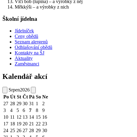
Vlčí bob (lupina) – a výrobky z něj
Měkkýši – a výrobky z nich
Školní jídelna
Jídelníček
Ceny obědů
Seznam alergenů
Odhlašování obědů
Kontakty na ŠJ
Aktuality
Zaměstnanci
Kalendář akcí
Srpen
2026
Po
Út
St
Čt
Pá
So
Ne
27
28
29
30
31
1
2
3
4
5
6
7
8
9
10
11
12
13
14
15
16
17
18
19
20
21
22
23
24
25
26
27
28
29
30