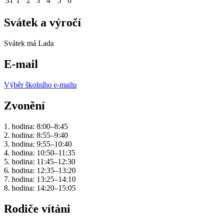
31
1
2
3
4
5
6
Svátek a výročí
Svátek má
Lada
E-mail
Výběr školního e-mailu
Zvonění
1. hodina: 8:00–8:45
2. hodina: 8:55–9:40
3. hodina: 9:55–10:40
4. hodina: 10:50–11:35
5. hodina: 11:45–12:30
6. hodina: 12:35–13:20
7. hodina: 13:25–14:10
8. hodina: 14:20–15:05
Rodiče vítáni