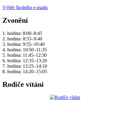
Výběr školního e-mailu
Zvonění
1. hodina: 8:00–8:45
2. hodina: 8:55–9:40
3. hodina: 9:55–10:40
4. hodina: 10:50–11:35
5. hodina: 11:45–12:30
6. hodina: 12:35–13:20
7. hodina: 13:25–14:10
8. hodina: 14:20–15:05
Rodiče vítáni