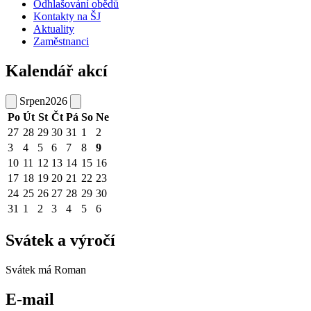
Odhlašování obědů
Kontakty na ŠJ
Aktuality
Zaměstnanci
Kalendář akcí
Srpen
2026
Po
Út
St
Čt
Pá
So
Ne
27
28
29
30
31
1
2
3
4
5
6
7
8
9
10
11
12
13
14
15
16
17
18
19
20
21
22
23
24
25
26
27
28
29
30
31
1
2
3
4
5
6
Svátek a výročí
Svátek má
Roman
E-mail