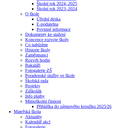
Školní rok 2024–2025
Školní rok 2023–2024
O škole
Úřední deska
E-podatelna
Povinné informace
Dokumenty ke stažení
Koncepce rozvoje školy
Co nabízíme
Historie školy
Zaměstnanci
Rozvrh hodin
Bakaláři
Fotogalerie ZŠ
Poradenské služby ve škole
Školská rada
Projekty
Záškolák
Info platby
Mimoškolní činnost
Přihláška do zájmového kroužku 2025⁄26
Mateřská škola
Aktuality
Kalendář akcí
Fotogalerie