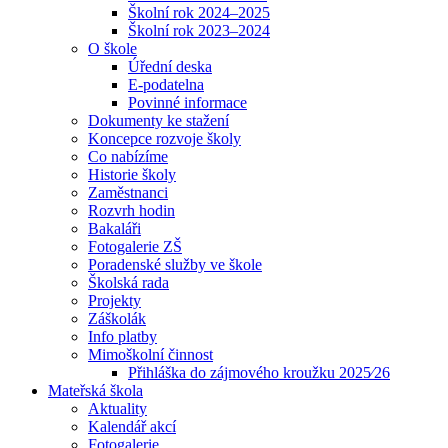
Školní rok 2024–2025
Školní rok 2023–2024
O škole
Úřední deska
E-podatelna
Povinné informace
Dokumenty ke stažení
Koncepce rozvoje školy
Co nabízíme
Historie školy
Zaměstnanci
Rozvrh hodin
Bakaláři
Fotogalerie ZŠ
Poradenské služby ve škole
Školská rada
Projekty
Záškolák
Info platby
Mimoškolní činnost
Přihláška do zájmového kroužku 2025⁄26
Mateřská škola
Aktuality
Kalendář akcí
Fotogalerie