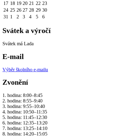
17
18
19
20
21
22
23
24
25
26
27
28
29
30
31
1
2
3
4
5
6
Svátek a výročí
Svátek má
Lada
E-mail
Výběr školního e-mailu
Zvonění
1. hodina: 8:00–8:45
2. hodina: 8:55–9:40
3. hodina: 9:55–10:40
4. hodina: 10:50–11:35
5. hodina: 11:45–12:30
6. hodina: 12:35–13:20
7. hodina: 13:25–14:10
8. hodina: 14:20–15:05