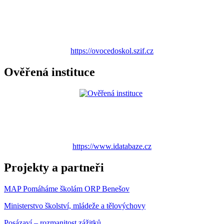
https://ovocedoskol.szif.cz
Ověřená instituce
https://www.idatabaze.cz
Projekty a partneři
MAP Pomáháme školám ORP Benešov
Ministerstvo školství, mládeže a tělovýchovy
Posázaví – rozmanitost zážitků