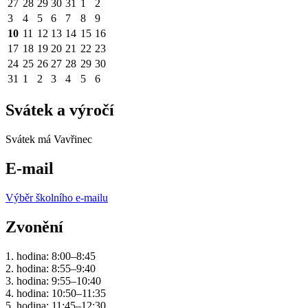
27
28
29
30
31
1
2
3
4
5
6
7
8
9
10
11
12
13
14
15
16
17
18
19
20
21
22
23
24
25
26
27
28
29
30
31
1
2
3
4
5
6
Svátek a výročí
Svátek má
Vavřinec
E-mail
Výběr školního e-mailu
Zvonění
1. hodina: 8:00–8:45
2. hodina: 8:55–9:40
3. hodina: 9:55–10:40
4. hodina: 10:50–11:35
5. hodina: 11:45–12:30