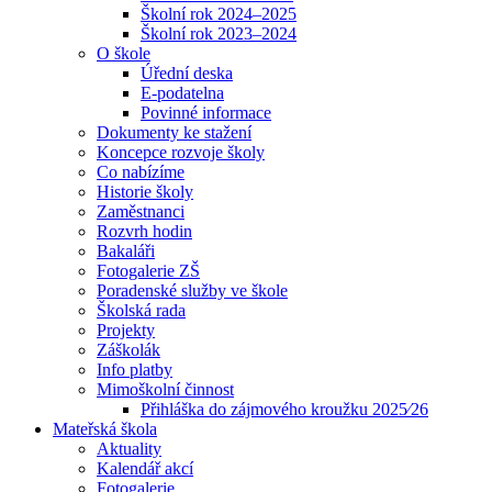
Školní rok 2024–2025
Školní rok 2023–2024
O škole
Úřední deska
E-podatelna
Povinné informace
Dokumenty ke stažení
Koncepce rozvoje školy
Co nabízíme
Historie školy
Zaměstnanci
Rozvrh hodin
Bakaláři
Fotogalerie ZŠ
Poradenské služby ve škole
Školská rada
Projekty
Záškolák
Info platby
Mimoškolní činnost
Přihláška do zájmového kroužku 2025⁄26
Mateřská škola
Aktuality
Kalendář akcí
Fotogalerie