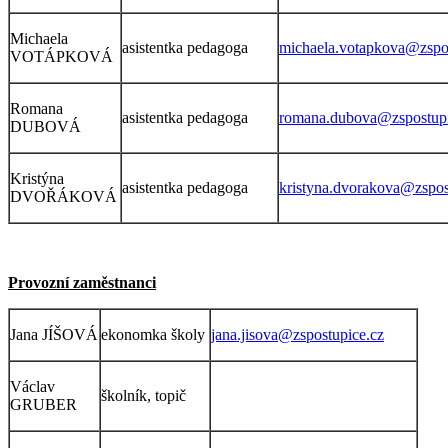
Michaela
asistentka pedagoga
michaela.votapkova@zspos
VOTÁPKOVÁ
Romana
asistentka pedagoga
romana.dubova@zspostupi
DUBOVÁ
Kristýna
asistentka pedagoga
kristyna.dvorakova@zspos
DVOŘÁKOVÁ
Provozní zaměstnanci
Jana JÍŠOVÁ
ekonomka školy
jana.jisova@zspostupice.cz
Václav
školník, topič
GRUBER