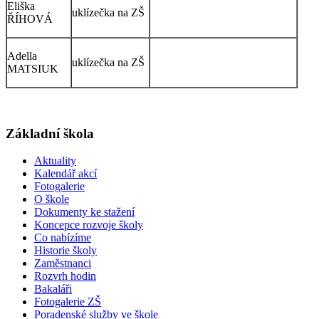
Eliška
uklízečka na ZŠ
ŘÍHOVÁ
Adella
uklízečka na ZŠ
MATSIUK
Základní škola
Aktuality
Kalendář akcí
Fotogalerie
O škole
Dokumenty ke stažení
Koncepce rozvoje školy
Co nabízíme
Historie školy
Zaměstnanci
Rozvrh hodin
Bakaláři
Fotogalerie ZŠ
Poradenské služby ve škole