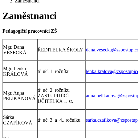
Zaměstnanci
Zaměstnanci
Pedagogičtí pracovníci ZŠ
Mgr. Dana
ŘEDITELKA ŠKOLY
dana.vesecka@zspostupice
VESECKÁ
Mgr. Lenka
tř. uč. 1. ročníku
lenka.kralova@zspostupic
KRÁLOVÁ
tř. uč. 2. ročníku
Mgr. Anna
ZASTUPUJÍCÍ
anna.pelikanova@zspostup
PELIKÁNOVÁ
UČITELKA 1. st.
Šárka
tř. uč. 3. a 4.. ročníku
sarka.czafikova@zspostup
CZAFÍKOVÁ