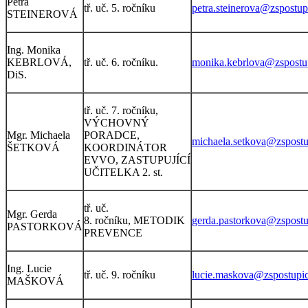
Petra
tř. uč. 5. ročníku
petra.steinerova@zspostup
STEINEROVÁ
Ing. Monika
KEBRLOVÁ,
tř. uč. 6. ročníku.
monika.kebrlova@zspostu
DiS.
tř. uč. 7. ročníku,
VÝCHOVNÝ
Mgr. Michaela
PORADCE,
michaela.setkova@zspostu
ŠETKOVÁ
KOORDINÁTOR
EVVO, ZASTUPUJÍCÍ
UČITELKA 2. st.
tř. uč.
Mgr. Gerda
8. ročníku, METODIK
gerda.pastorkova@zspostu
PASTORKOVÁ
PREVENCE
Ing. Lucie
tř. uč. 9. ročníku
lucie.maskova@zspostupic
MAŠKOVÁ