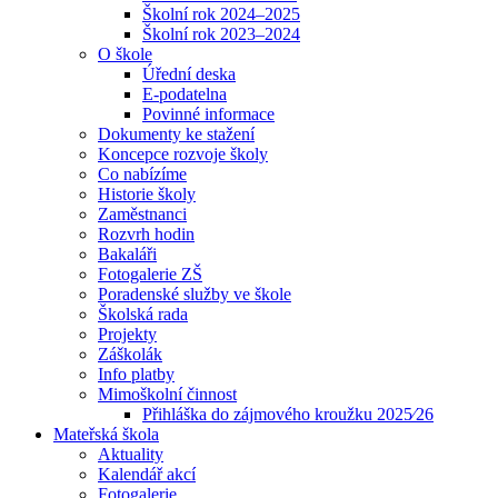
Školní rok 2024–2025
Školní rok 2023–2024
O škole
Úřední deska
E-podatelna
Povinné informace
Dokumenty ke stažení
Koncepce rozvoje školy
Co nabízíme
Historie školy
Zaměstnanci
Rozvrh hodin
Bakaláři
Fotogalerie ZŠ
Poradenské služby ve škole
Školská rada
Projekty
Záškolák
Info platby
Mimoškolní činnost
Přihláška do zájmového kroužku 2025⁄26
Mateřská škola
Aktuality
Kalendář akcí
Fotogalerie