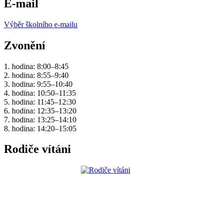
E-mail
Výběr školního e-mailu
Zvonění
1. hodina: 8:00–8:45
2. hodina: 8:55–9:40
3. hodina: 9:55–10:40
4. hodina: 10:50–11:35
5. hodina: 11:45–12:30
6. hodina: 12:35–13:20
7. hodina: 13:25–14:10
8. hodina: 14:20–15:05
Rodiče vítáni