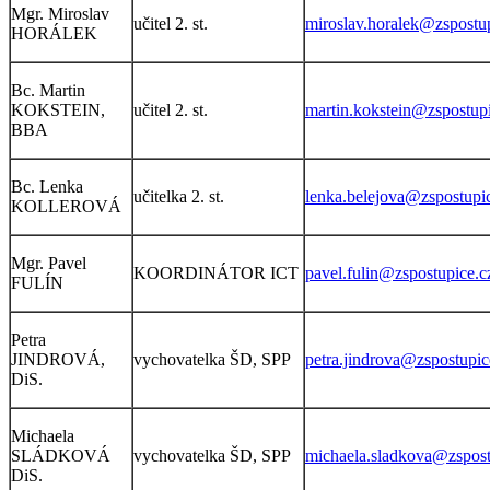
Mgr. Miroslav
učitel 2. st.
miroslav.horalek@zspostu
HORÁLEK
Bc. Martin
KOKSTEIN,
učitel 2. st.
martin.kokstein@zspostup
BBA
Bc. Lenka
učitelka 2. st.
lenka.belejova@zspostupi
KOLLEROVÁ
Mgr. Pavel
KOORDINÁTOR ICT
pavel.fulin@zspostupice.c
FULÍN
Petra
JINDROVÁ,
vychovatelka ŠD, SPP
petra.jindrova@zspostupic
DiS.
Michaela
SLÁDKOVÁ
vychovatelka ŠD, SPP
michaela.sladkova@zspost
DiS.