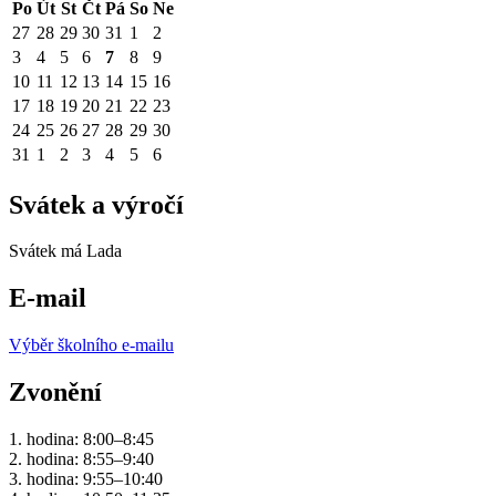
Po
Út
St
Čt
Pá
So
Ne
27
28
29
30
31
1
2
3
4
5
6
7
8
9
10
11
12
13
14
15
16
17
18
19
20
21
22
23
24
25
26
27
28
29
30
31
1
2
3
4
5
6
Svátek a výročí
Svátek má
Lada
E-mail
Výběr školního e-mailu
Zvonění
1. hodina: 8:00–8:45
2. hodina: 8:55–9:40
3. hodina: 9:55–10:40