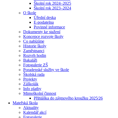
Školní rok 2024–2025
Školní rok 2023–2024
O škole
Úřední deska
E-podatelna
Povinné informace
Dokumenty ke stažení
Koncepce rozvoje školy
Co nabízíme
Historie školy
Zaměstnanci
Rozvrh hodin
Bakaláři
Fotogalerie ZŠ
Poradenské služby ve škole
Školská rada
Projekty
Záškolák
Info platby
Mimoškolní činnost
Přihláška do zájmového kroužku 2025⁄26
Mateřská škola
Aktuality
Kalendář akcí
Fotogalerie