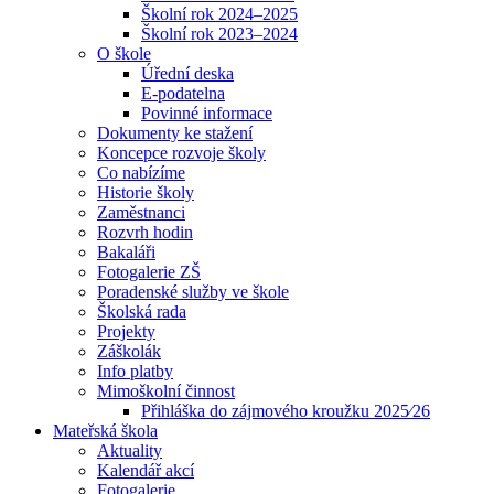
Školní rok 2024–2025
Školní rok 2023–2024
O škole
Úřední deska
E-podatelna
Povinné informace
Dokumenty ke stažení
Koncepce rozvoje školy
Co nabízíme
Historie školy
Zaměstnanci
Rozvrh hodin
Bakaláři
Fotogalerie ZŠ
Poradenské služby ve škole
Školská rada
Projekty
Záškolák
Info platby
Mimoškolní činnost
Přihláška do zájmového kroužku 2025⁄26
Mateřská škola
Aktuality
Kalendář akcí
Fotogalerie