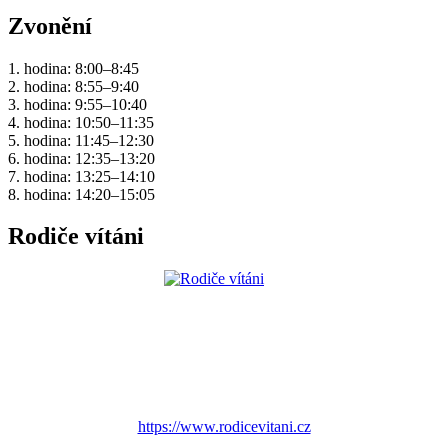
Zvonění
1. hodina: 8:00–8:45
2. hodina: 8:55–9:40
3. hodina: 9:55–10:40
4. hodina: 10:50–11:35
5. hodina: 11:45–12:30
6. hodina: 12:35–13:20
7. hodina: 13:25–14:10
8. hodina: 14:20–15:05
Rodiče vítáni
https://www.rodicevitani.cz