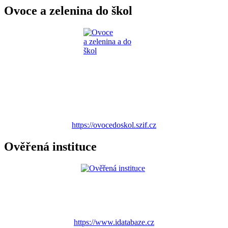
Ovoce a zelenina do škol
https://ovocedoskol.szif.cz
Ověřená instituce
https://www.idatabaze.cz