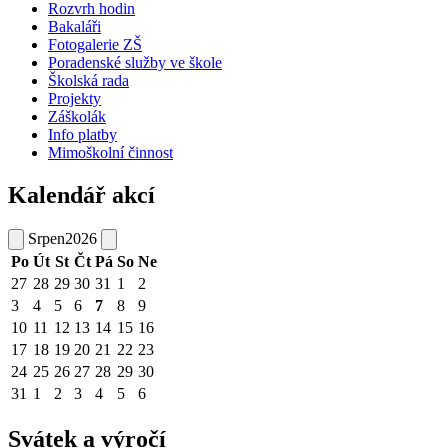
Rozvrh hodin
Bakaláři
Fotogalerie ZŠ
Poradenské služby ve škole
Školská rada
Projekty
Záškolák
Info platby
Mimoškolní činnost
Kalendář akcí
Srpen
2026
Po
Út
St
Čt
Pá
So
Ne
27
28
29
30
31
1
2
3
4
5
6
7
8
9
10
11
12
13
14
15
16
17
18
19
20
21
22
23
24
25
26
27
28
29
30
31
1
2
3
4
5
6
Svátek a výročí