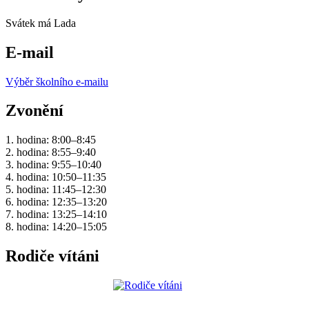
Svátek má
Lada
E-mail
Výběr školního e-mailu
Zvonění
1. hodina: 8:00–8:45
2. hodina: 8:55–9:40
3. hodina: 9:55–10:40
4. hodina: 10:50–11:35
5. hodina: 11:45–12:30
6. hodina: 12:35–13:20
7. hodina: 13:25–14:10
8. hodina: 14:20–15:05
Rodiče vítáni