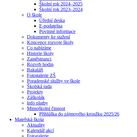
Školní rok 2024–2025
Školní rok 2023–2024
O škole
Úřední deska
E-podatelna
Povinné informace
Dokumenty ke stažení
Koncepce rozvoje školy
Co nabízíme
Historie školy
Zaměstnanci
Rozvrh hodin
Bakaláři
Fotogalerie ZŠ
Poradenské služby ve škole
Školská rada
Projekty
Záškolák
Info platby
Mimoškolní činnost
Přihláška do zájmového kroužku 2025⁄26
Mateřská škola
Aktuality
Kalendář akcí
Fotogalerie