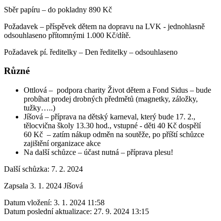
Sběr papíru – do pokladny 890 Kč
Požadavek – příspěvek dětem na dopravu na LVK - jednohlasně
odsouhlaseno přítomnými 1.000 Kč/dítě.
Požadavek pí. ředitelky – Den ředitelky – odsouhlaseno
Různé
Ottlová – podpora charity Život dětem a Fond Sidus – bude
probíhat prodej drobných předmětů (magnetky, záložky,
tužky…..)
Jíšová – příprava na dětský karneval, který bude 17. 2.,
tělocvična školy 13.30 hod., vstupné - děti 40 Kč dospělí
60 Kč – zatím nákup odměn na soutěže, po příští schůzce
zajištění organizace akce
Na další schůzce – účast nutná – příprava plesu!
Další schůzka: 7. 2. 2024
Zapsala 3. 1. 2024 Jíšová
Datum vložení:
3. 1. 2024 11:58
Datum poslední aktualizace:
27. 9. 2024 13:15