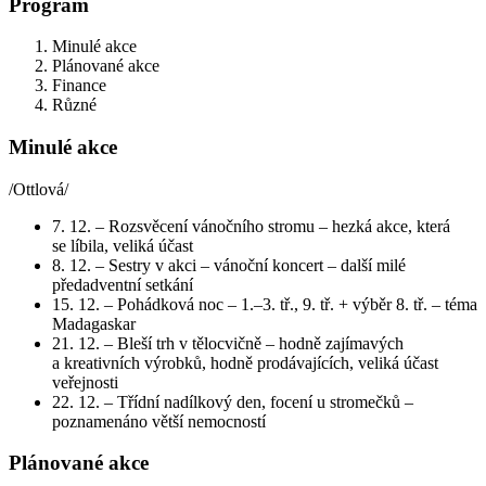
Program
Minulé akce
Plánované akce
Finance
Různé
Minulé akce
/Ottlová/
7. 12. – Rozsvěcení vánočního stromu – hezká akce, která
se líbila, veliká účast
8. 12. – Sestry v akci – vánoční koncert – další milé
předadventní setkání
15. 12. – Pohádková noc – 1.–3. tř., 9. tř. + výběr 8. tř. – téma
Madagaskar
21. 12. – Bleší trh v tělocvičně – hodně zajímavých
a kreativních výrobků, hodně prodávajících, veliká účast
veřejnosti
22. 12. – Třídní nadílkový den, focení u stromečků –
poznamenáno větší nemocností
Plánované akce