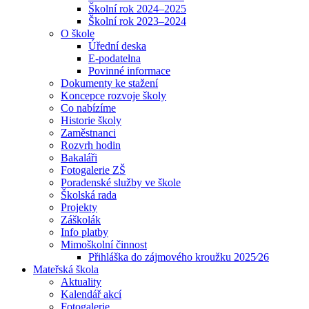
Školní rok 2024–2025
Školní rok 2023–2024
O škole
Úřední deska
E-podatelna
Povinné informace
Dokumenty ke stažení
Koncepce rozvoje školy
Co nabízíme
Historie školy
Zaměstnanci
Rozvrh hodin
Bakaláři
Fotogalerie ZŠ
Poradenské služby ve škole
Školská rada
Projekty
Záškolák
Info platby
Mimoškolní činnost
Přihláška do zájmového kroužku 2025⁄26
Mateřská škola
Aktuality
Kalendář akcí
Fotogalerie