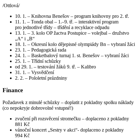
/Ottlová/
10. 1. – Knihovna Benešov – program knihovny pro 2. tř.
11. 1. – Tonda obal – 1.–9. tř. – interaktivní program
pro jednotlivé třídy – třídění a recyklace odpadu
13. 1. – 3. kolo OP žactva Postupice – volejbal – družstvo
„A“ i „B“
18. 1. – Okresní kolo dějepisné olympiády Bn – vybraní žáci
23. 1. – Pedagogická rada
24. 1. – Basketbalový turnaj 1. st. Benešov – vybraní žáci
25. 1. – Třídní schůzky
od 29. 1. – testování žáků 9. tř. – Kalibro
31. 1. – Vysvědčení
2. 2. – Pololetní prázdniny
Finance
Požadavek z minulé schůzky – doplatit z pokladny spolku náklady
(co nepokryje dobrovolné vstupné!)
zvučení při rozsvěcení stromečku – doplaceno z pokladny
881 Kč
vánoční koncert „Sestry v akci“- doplaceno z pokladny
994 Kč