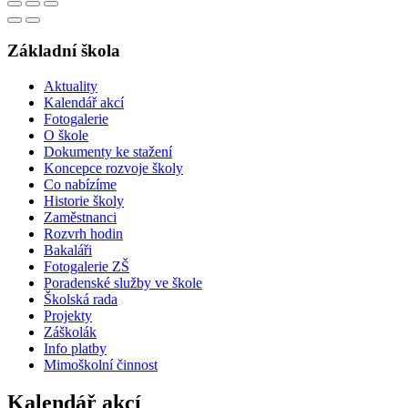
Základní škola
Aktuality
Kalendář akcí
Fotogalerie
O škole
Dokumenty ke stažení
Koncepce rozvoje školy
Co nabízíme
Historie školy
Zaměstnanci
Rozvrh hodin
Bakaláři
Fotogalerie ZŠ
Poradenské služby ve škole
Školská rada
Projekty
Záškolák
Info platby
Mimoškolní činnost
Kalendář akcí