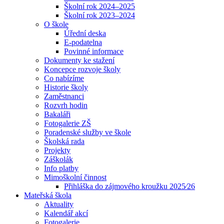
Školní rok 2024–2025
Školní rok 2023–2024
O škole
Úřední deska
E-podatelna
Povinné informace
Dokumenty ke stažení
Koncepce rozvoje školy
Co nabízíme
Historie školy
Zaměstnanci
Rozvrh hodin
Bakaláři
Fotogalerie ZŠ
Poradenské služby ve škole
Školská rada
Projekty
Záškolák
Info platby
Mimoškolní činnost
Přihláška do zájmového kroužku 2025⁄26
Mateřská škola
Aktuality
Kalendář akcí
Fotogalerie