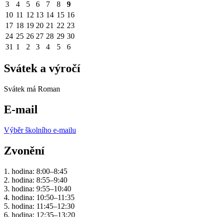
3
4
5
6
7
8
9
10
11
12
13
14
15
16
17
18
19
20
21
22
23
24
25
26
27
28
29
30
31
1
2
3
4
5
6
Svátek a výročí
Svátek má
Roman
E-mail
Výběr školního e-mailu
Zvonění
1. hodina: 8:00–8:45
2. hodina: 8:55–9:40
3. hodina: 9:55–10:40
4. hodina: 10:50–11:35
5. hodina: 11:45–12:30
6. hodina: 12:35–13:20