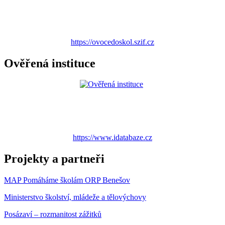
https://ovocedoskol.szif.cz
Ověřená instituce
https://www.idatabaze.cz
Projekty a partneři
MAP Pomáháme školám ORP Benešov
Ministerstvo školství, mládeže a tělovýchovy
Posázaví – rozmanitost zážitků