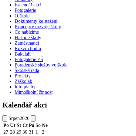
Kalendář akcí
Fotogalerie
O škole
Dokumenty ke stažení
Koncepce rozvoje školy
Co nabízíme
Historie školy
Zaměstnanci
Rozvrh hodin
Bakaláři
Fotogalerie ZŠ
Poradenské služby ve škole
Školská rada
Projekty
Záškolák
Info platby
Mimoškolní činnost
Kalendář akcí
Srpen
2026
Po
Út
St
Čt
Pá
So
Ne
27
28
29
30
31
1
2