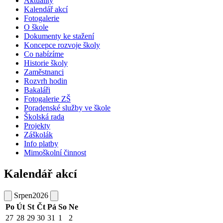
Aktuality
Kalendář akcí
Fotogalerie
O škole
Dokumenty ke stažení
Koncepce rozvoje školy
Co nabízíme
Historie školy
Zaměstnanci
Rozvrh hodin
Bakaláři
Fotogalerie ZŠ
Poradenské služby ve škole
Školská rada
Projekty
Záškolák
Info platby
Mimoškolní činnost
Kalendář akcí
Srpen
2026
Po
Út
St
Čt
Pá
So
Ne
27
28
29
30
31
1
2