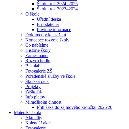
Školní rok 2024–2025
Školní rok 2023–2024
O škole
Úřední deska
E-podatelna
Povinné informace
Dokumenty ke stažení
Koncepce rozvoje školy
Co nabízíme
Historie školy
Zaměstnanci
Rozvrh hodin
Bakaláři
Fotogalerie ZŠ
Poradenské služby ve škole
Školská rada
Projekty
Záškolák
Info platby
Mimoškolní činnost
Přihláška do zájmového kroužku 2025⁄26
Mateřská škola
Aktuality
Kalendář akcí
Fotogalerie