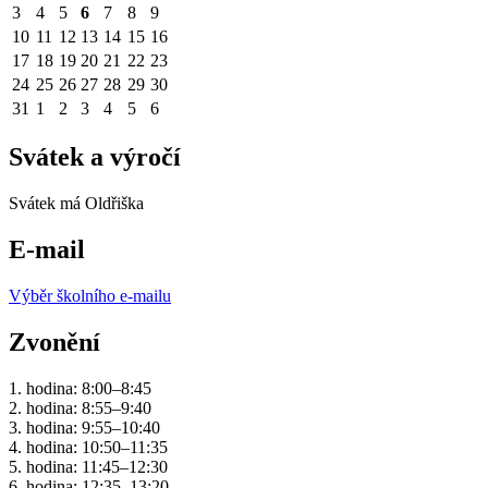
3
4
5
6
7
8
9
10
11
12
13
14
15
16
17
18
19
20
21
22
23
24
25
26
27
28
29
30
31
1
2
3
4
5
6
Svátek a výročí
Svátek má
Oldřiška
E-mail
Výběr školního e-mailu
Zvonění
1. hodina: 8:00–8:45
2. hodina: 8:55–9:40
3. hodina: 9:55–10:40
4. hodina: 10:50–11:35
5. hodina: 11:45–12:30
6. hodina: 12:35–13:20