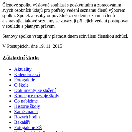
Členové spolku výslovně souhlasí s poskytnutím a zpracováním
svých osobních údajů pro potřeby vedení seznamu členů výborem
spolku. Spolek a osoby odpovědné za vedení seznamu členů
a spravující takové seznamy se zavazují při jejich vedení postupovat
v souladu s platným právem.
Stanovy spolku vstupují v platnost dnem schválení členskou schůzí.
V Postupicích, dne 19. 11. 2015
Základní škola
Aktuality
Kalendář akcí
Fotogalerie
O škole
Dokumenty ke stažení
Koncepce rozvoje školy
Co nabízíme
Historie školy
Zaměstnanci
Rozvrh hodin
Bakaláři
Fotogalerie ZŠ