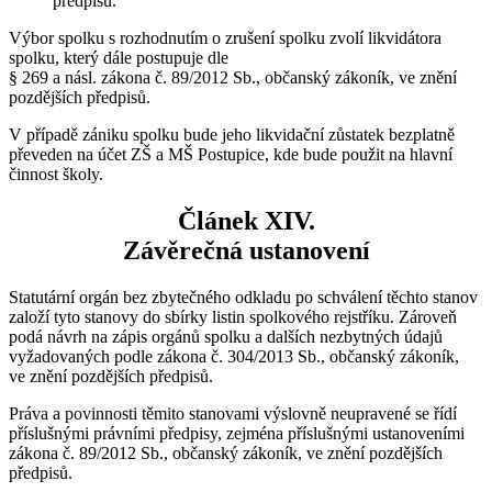
předpisů.
Výbor spolku s rozhodnutím o zrušení spolku zvolí likvidátora
spolku, který dále postupuje dle
§ 269 a násl. zákona č. 89/2012 Sb., občanský zákoník, ve znění
pozdějších předpisů.
V případě zániku spolku bude jeho likvidační zůstatek bezplatně
převeden na účet ZŠ a MŠ Postupice, kde bude použit na hlavní
činnost školy.
Článek XIV.
Závěrečná ustanovení
Statutární orgán bez zbytečného odkladu po schválení těchto stanov
založí tyto stanovy do sbírky listin spolkového rejstříku. Zároveň
podá návrh na zápis orgánů spolku a dalších nezbytných údajů
vyžadovaných podle zákona č. 304/2013 Sb., občanský zákoník,
ve znění pozdějších předpisů.
Práva a povinnosti těmito stanovami výslovně neupravené se řídí
příslušnými právními předpisy, zejména příslušnými ustanoveními
zákona č. 89/2012 Sb., občanský zákoník, ve znění pozdějších
předpisů.