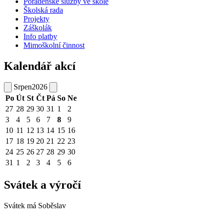
Poradenské služby ve škole
Školská rada
Projekty
Záškolák
Info platby
Mimoškolní činnost
Kalendář akcí
Srpen
2026
Po
Út
St
Čt
Pá
So
Ne
27
28
29
30
31
1
2
3
4
5
6
7
8
9
10
11
12
13
14
15
16
17
18
19
20
21
22
23
24
25
26
27
28
29
30
31
1
2
3
4
5
6
Svátek a výročí
Svátek má
Soběslav