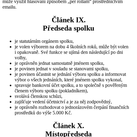
může využít hlasování způsobem „per rollam“ prostřednictvím
emailu.
Článek IX.
Předseda spolku
je statutárním orgánem spolku,
je volen výborem na dobu 4 školních roků, může být volen
i opakovaně. Své funkce se ujímá den následující po dni
volby,
je oprávněn jednat samostatně jménem spolku,
je povinen jednat v souladu se stanovami spolku,
je povinen účastnit se jednání výboru spolku a informovat
výbor o všech jednáních, které jménem spolku vykonal,
spravuje bankovní účet spolku, a to společně s pověřeným
členem výboru spolku (pokladníkem),
svolává členskou schůzi,
zajišťuje vedení účetnictví a je za něj zodpovědný,
je oprávněn rozhodovat o jednorázovém čerpání finančních
prostředků do výše 5.000 Kč.
Článek X.
Místopředseda