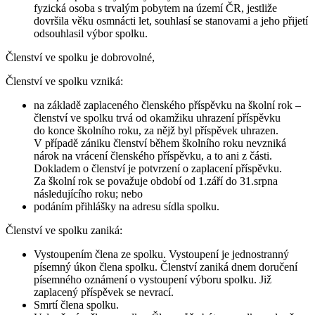
fyzická osoba s trvalým pobytem na území ČR, jestliže
dovršila věku osmnácti let, souhlasí se stanovami a jeho přijetí
odsouhlasil výbor spolku.
Členství ve spolku je dobrovolné,
Členství ve spolku vzniká:
na základě zaplaceného členského příspěvku na školní rok –
členství ve spolku trvá od okamžiku uhrazení příspěvku
do konce školního roku, za nějž byl příspěvek uhrazen.
V případě zániku členství během školního roku nevzniká
nárok na vrácení členského příspěvku, a to ani z části.
Dokladem o členství je potvrzení o zaplacení příspěvku.
Za školní rok se považuje období od 1.září do 31.srpna
následujícího roku; nebo
podáním přihlášky na adresu sídla spolku.
Členství ve spolku zaniká:
Vystoupením člena ze spolku. Vystoupení je jednostranný
písemný úkon člena spolku. Členství zaniká dnem doručení
písemného oznámení o vystoupení výboru spolku. Již
zaplacený příspěvek se nevrací.
Smrtí člena spolku.