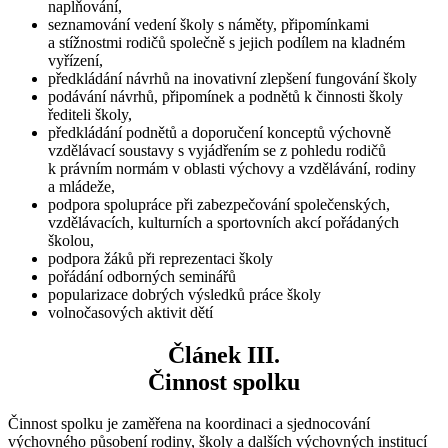
naplňování,
seznamování vedení školy s náměty, připomínkami
a stížnostmi rodičů společně s jejich podílem na kladném
vyřízení,
předkládání návrhů na inovativní zlepšení fungování školy
podávání návrhů, připomínek a podnětů k činnosti školy
řediteli školy,
předkládání podnětů a doporučení konceptů výchovně
vzdělávací soustavy s vyjádřením se z pohledu rodičů
k právním normám v oblasti výchovy a vzdělávání, rodiny
a mládeže,
podpora spolupráce při zabezpečování společenských,
vzdělávacích, kulturních a sportovních akcí pořádaných
školou,
podpora žáků při reprezentaci školy
pořádání odborných seminářů
popularizace dobrých výsledků práce školy
volnočasových aktivit dětí
Článek III.
Činnost spolku
Činnost spolku je zaměřena na koordinaci a sjednocování
výchovného působení rodiny, školy a dalších výchovných institucí