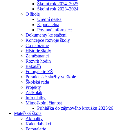
Školní rok 2024–2025
Školní rok 2023–2024
O škole
Úřední deska
E-podatelna
Povinné informace
Dokumenty ke stažení
Koncepce rozvoje školy
Co nabízíme
Historie školy
Zaměstnanci
Rozvrh hodin
Bakaláři
Fotogalerie ZŠ
Poradenské služby ve škole
Školská rada
Projekty
Záškolák
Info platby
Mimoškolní činnost
Přihláška do zájmového kroužku 2025⁄26
Mateřská škola
Aktuality
Kalendář akcí
Fotogalerie