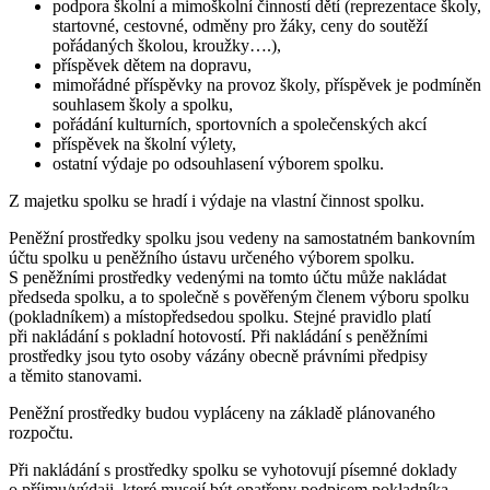
podpora školní a mimoškolní činností dětí (reprezentace školy,
startovné, cestovné, odměny pro žáky, ceny do soutěží
pořádaných školou, kroužky….),
příspěvek dětem na dopravu,
mimořádné příspěvky na provoz školy, příspěvek je podmíněn
souhlasem školy a spolku,
pořádání kulturních, sportovních a společenských akcí
příspěvek na školní výlety,
ostatní výdaje po odsouhlasení výborem spolku.
Z majetku spolku se hradí i výdaje na vlastní činnost spolku.
Peněžní prostředky spolku jsou vedeny na samostatném bankovním
účtu spolku u peněžního ústavu určeného výborem spolku.
S peněžními prostředky vedenými na tomto účtu může nakládat
předseda spolku, a to společně s pověřeným členem výboru spolku
(pokladníkem) a místopředsedou spolku. Stejné pravidlo platí
při nakládání s pokladní hotovostí. Při nakládání s peněžními
prostředky jsou tyto osoby vázány obecně právními předpisy
a těmito stanovami.
Peněžní prostředky budou vypláceny na základě plánovaného
rozpočtu.
Při nakládání s prostředky spolku se vyhotovují písemné doklady
o příjmu/výdaji, které musejí být opatřeny podpisem pokladníka