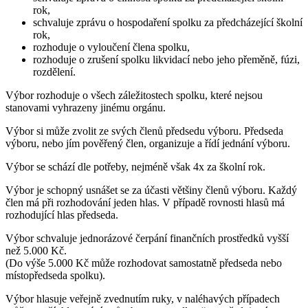
rok,
schvaluje zprávu o hospodaření spolku za předcházející školní
rok,
rozhoduje o vyloučení člena spolku,
rozhoduje o zrušení spolku likvidací nebo jeho přeměně, fúzi,
rozdělení.
Výbor rozhoduje o všech záležitostech spolku, které nejsou
stanovami vyhrazeny jinému orgánu.
Výbor si může zvolit ze svých členů předsedu výboru. Předseda
výboru, nebo jím pověřený člen, organizuje a řídí jednání výboru.
Výbor se schází dle potřeby, nejméně však 4x za školní rok.
Výbor je schopný usnášet se za účasti většiny členů výboru. Každý
člen má při rozhodování jeden hlas. V případě rovnosti hlasů má
rozhodující hlas předseda.
Výbor schvaluje jednorázové čerpání finančních prostředků vyšší
než 5.000 Kč.
(Do výše 5.000 Kč může rozhodovat samostatně předseda nebo
místopředseda spolku).
Výbor hlasuje veřejně zvednutím ruky, v naléhavých případech