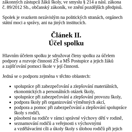
zákonných zástupců žáků školy, ve smyslu § 214 a násl. zákona
č. 89/2012 Sb., občanský zákoník, ve znění pozdějších předpisů.
Spolek je svazkem nezávislým na politických stranách, orgánech
státní moci a správy, ani na jiných institucích.
Článek II.
Účel spolku
Hlavním účelem spolku je sdružovat členy spolku za účelem
podpory a rozvoje činnosti ZŠ a MŠ Postupice a jejich žáků
a zajišťování pomoci škole v její činnosti.
Jedná se o podporu zejména v těchto oblastech:
spolupráce při zabezpečování a zlepšování materiálních,
ekonomických a personálních otázek školy,
spolupráce při zabezpečování a zlepšování provozu školy,
podpora školy při organizování výměnných akcí,
podpora a pomoc při zabezpečování a zlepšování spolupráce
školy s rodiči,
působení na rodiče v rámci správné výchovy dětí v rodině,
seznamování rodičů a veřejnosti s výchovnými
a vzdělávacími cíli a úkoly školy s úlohou rodičů při jejich