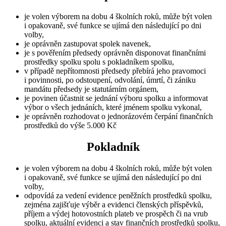
je volen výborem na dobu 4 školních roků, může být volen
i opakovaně, své funkce se ujímá den následující po dni
volby,
je oprávněn zastupovat spolek navenek,
je s pověřením předsedy oprávněn disponovat finančními
prostředky spolku spolu s pokladníkem spolku,
v případě nepřítomnosti předsedy přebírá jeho pravomoci
i povinnosti, po odstoupení, odvolání, úmrtí, či zániku
mandátu předsedy je statutárním orgánem,
je povinen účastnit se jednání výboru spolku a informovat
výbor o všech jednáních, které jménem spolku vykonal,
je oprávněn rozhodovat o jednorázovém čerpání finančních
prostředků do výše 5.000 Kč
Pokladník
je volen výborem na dobu 4 školních roků, může být volen
i opakovaně, své funkce se ujímá den následující po dni
volby,
odpovídá za vedení evidence peněžních prostředků spolku,
zejména zajišťuje výběr a evidenci členských příspěvků,
příjem a výdej hotovostních plateb ve prospěch či na vrub
spolku, aktuální evidenci a stav finančních prostředků spolku,