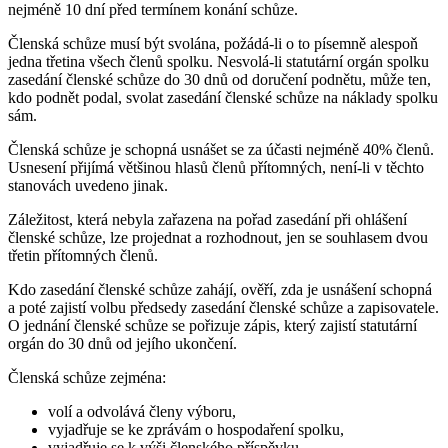
nejméně 10 dní před termínem konání schůze.
Členská schůze musí být svolána, požádá-li o to písemně alespoň
jedna třetina všech členů spolku. Nesvolá-li statutární orgán spolku
zasedání členské schůze do 30 dnů od doručení podnětu, může ten,
kdo podnět podal, svolat zasedání členské schůze na náklady spolku
sám.
Členská schůze je schopná usnášet se za účasti nejméně 40% členů.
Usnesení přijímá většinou hlasů členů přítomných, není-li v těchto
stanovách uvedeno jinak.
Záležitost, která nebyla zařazena na pořad zasedání při ohlášení
členské schůze, lze projednat a rozhodnout, jen se souhlasem dvou
třetin přítomných členů.
Kdo zasedání členské schůze zahájí, ověří, zda je usnášení schopná
a poté zajistí volbu předsedy zasedání členské schůze a zapisovatele.
O jednání členské schůze se pořizuje zápis, který zajistí statutární
orgán do 30 dnů od jejího ukončení.
Členská schůze zejména:
volí a odvolává členy výboru,
vyjadřuje se ke zprávám o hospodaření spolku,
vyjadřuje se k výši členského příspěvku,