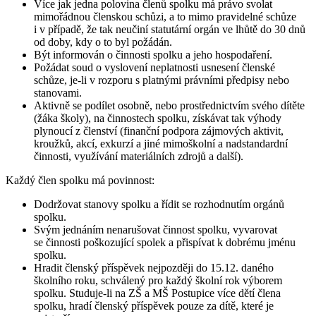
Více jak jedna polovina členů spolku má právo svolat
mimořádnou členskou schůzi, a to mimo pravidelné schůze
i v případě, že tak neučiní statutární orgán ve lhůtě do 30 dnů
od doby, kdy o to byl požádán.
Být informován o činnosti spolku a jeho hospodaření.
Požádat soud o vyslovení neplatnosti usnesení členské
schůze, je-li v rozporu s platnými právními předpisy nebo
stanovami.
Aktivně se podílet osobně, nebo prostřednictvím svého dítěte
(žáka školy), na činnostech spolku, získávat tak výhody
plynoucí z členství (finanční podpora zájmových aktivit,
kroužků, akcí, exkurzí a jiné mimoškolní a nadstandardní
činnosti, využívání materiálních zdrojů a další).
Každý člen spolku má povinnost:
Dodržovat stanovy spolku a řídit se rozhodnutím orgánů
spolku.
Svým jednáním nenarušovat činnost spolku, vyvarovat
se činnosti poškozující spolek a přispívat k dobrému jménu
spolku.
Hradit členský příspěvek nejpozději do 15.12. daného
školního roku, schválený pro každý školní rok výborem
spolku. Studuje-li na ZŠ a MŠ Postupice více dětí člena
spolku, hradí členský příspěvek pouze za dítě, které je