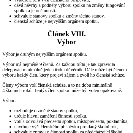
dává návrhy a podněty výboru spolku na změny fungování
spolku a jeho činnosti.
schvaluje stanovy spolku a změny těchto stanov.
členská schůze je nejvyšším orgánem spolku.
Článek VIII.
Výbor
Výbor je druhým nejvyšším orgánem spolku.
Výbor má nejméně 9 členů. Za každou třídu je tak zpravidla
delegován minimálně jeden třídní důvěrník. Dále může být členem
výboru každý člen, který projeví zájem a zvolí ho členská schůze.
Členy výboru volí členská schůze, a to na dobu minimálně
4 školních roků. Tentýž člen spolku může být volen opakovaně.
Výbor:
rozhoduje o změně stanov spolku,
určuje hlavní zaměření činnosti spolku,
volí a odvolává předsedu spolku, místopředsedu, pokladníka,
navrhuje výši členského příspěvku pro daný školní rok,
schvaluje zprávu o činnosti spolku za předcházející školní