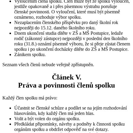
Vyloučením člena spolku. Člen může být ze spolku vyloučen,
jestliže opakovaně a i přes písemnou výstrahu porušuje
členské povinnosti. O vyloučení, které musí být písemně
oznámeno, rozhoduje výbor spolku.
Nezaplacením členského příspěvku pro daný školní rok
nejpozději do 15.12. daného školního roku.
Dnem ukončení studia dítěte v ZŠ a MŠ Postupice, ledaže
rodič (zákonný zástupce) nejpozději v poslední den školního
roku (31.8.) oznámí písemně výboru, že si přeje zůstat členem
spolku i po ukončení docházky dítěte do ZŠ a MŠ Postupice.
Zánikem spolku.
Seznam všech členů nebude veřejně zpřístupněn.
Článek V.
Práva a povinnosti členů spolku
Každý člen spolku má právo:
Účastnit se členské schůze a podílet se na jejím rozhodování
hlasováním, kdy každý člen má jeden hlas.
Volit a být volen do orgánu spolku.
Předkládat připomínky, návrhy a podněty k činnosti spolku
orgánům spolku a obdržet odpověď na své dotazy.