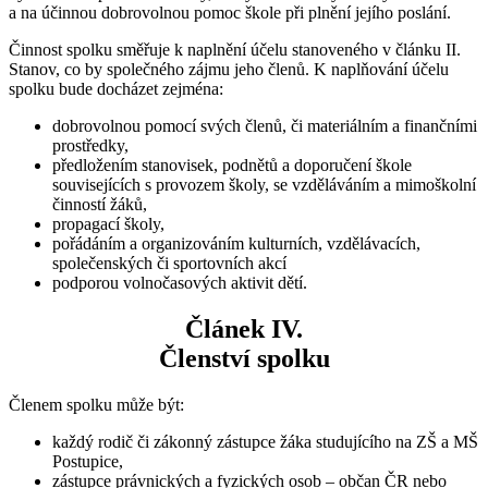
a na účinnou dobrovolnou pomoc škole při plnění jejího poslání.
Činnost spolku směřuje k naplnění účelu stanoveného v článku II.
Stanov, co by společného zájmu jeho členů. K naplňování účelu
spolku bude docházet zejména:
dobrovolnou pomocí svých členů, či materiálním a finančními
prostředky,
předložením stanovisek, podnětů a doporučení škole
souvisejících s provozem školy, se vzděláváním a mimoškolní
činností žáků,
propagací školy,
pořádáním a organizováním kulturních, vzdělávacích,
společenských či sportovních akcí
podporou volnočasových aktivit dětí.
Článek IV.
Členství spolku
Členem spolku může být:
každý rodič či zákonný zástupce žáka studujícího na ZŠ a MŠ
Postupice,
zástupce právnických a fyzických osob – občan ČR nebo