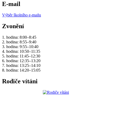
E-mail
Výběr školního e-mailu
Zvonění
1. hodina: 8:00–8:45
2. hodina: 8:55–9:40
3. hodina: 9:55–10:40
4. hodina: 10:50–11:35
5. hodina: 11:45–12:30
6. hodina: 12:35–13:20
7. hodina: 13:25–14:10
8. hodina: 14:20–15:05
Rodiče vítáni