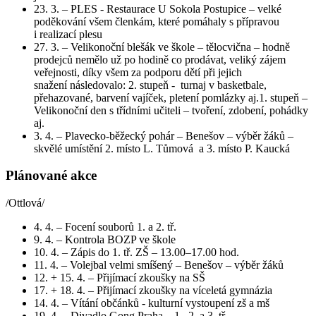
23. 3. – PLES - Restaurace U Sokola Postupice – velké
poděkování všem členkám, které pomáhaly s přípravou
i realizací plesu
27. 3. – Velikonoční blešák ve škole – tělocvična – hodně
prodejců nemělo už po hodině co prodávat, veliký zájem
veřejnosti, díky všem za podporu dětí při jejich
snažení následovalo: 2. stupeň - turnaj v basketbale,
přehazované, barvení vajíček, pletení pomlázky aj.1. stupeň –
Velikonoční den s třídními učiteli – tvoření, zdobení, pohádky
aj.
3. 4. – Plavecko-běžecký pohár – Benešov – výběr žáků –
skvělé umístění 2. místo L. Tůmová a 3. místo P. Kaucká
Plánované akce
/Ottlová/
4. 4. – Focení souborů 1. a 2. tř.
9. 4. – Kontrola BOZP ve škole
10. 4. – Zápis do 1. tř. ZŠ – 13.00–17.00 hod.
11. 4. – Volejbal velmi smíšený – Benešov – výběr žáků
12. + 15. 4. – Přijímací zkoušky na SŠ
17. + 18. 4. – Přijímací zkoušky na víceletá gymnázia
14. 4. – Vítání občánků - kulturní vystoupení zš a mš
19. 4. – Divadlo Gong Praha – 1., 2. a 3. tř.