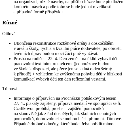
na organizaci, různé návrhy, na příští schůzce bude předložen
konkrétní návrh a podle toho se bude jednat o velikosti
a případné formě příspěvku
Různé
Ottlová
Ukončena rekonstrukce rozběhové dráhy s doskočištěm
v areálu školy, rychlá a kvalitní práce dodavatele, po obrostu
terénních úprav budou moci žáci plně využívat.
Prosba na rodiče – 22. 4. Den země – na úklid vybavit děti
pracovními textilními rukavicemi (jednorázové budou
ve škole k dispozici, ale přece jen se jedná o den šetrný
k přírodě) + vzhledem ke zvýšenému pohybu dětí v blízkosti
komunikací vybavit děti ten den reflexními vestami.
Tůmová
Informuje o přípravách na Procházku pohádkovým lesem
27. 4., plakáty zajištěny, příprava medailí ve spolupráci se Š.
Czafíkovou probíhá, prosba – zajištění pomocníků
na stanoviště jak z řad dospělých, tak školních ochotných
pomocníků, dobrovolníci se mohou hlásit přímo pí. Tůmové.
Případné drobné odměny, které bude třeba pořídit mimo