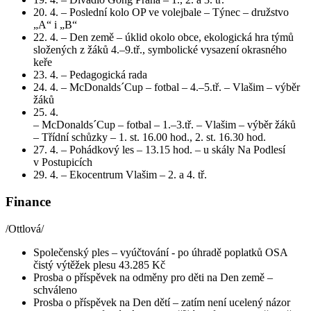
20. 4. – Poslední kolo OP ve volejbale – Týnec – družstvo
„A“ i „B“
22. 4. – Den země – úklid okolo obce, ekologická hra týmů
složených z žáků 4.–9.tř., symbolické vysazení okrasného
keře
23. 4. – Pedagogická rada
24. 4. – McDonalds´Cup – fotbal – 4.–5.tř. – Vlašim – výběr
žáků
25. 4.
– McDonalds´Cup – fotbal – 1.–3.tř. – Vlašim – výběr žáků
– Třídní schůzky – 1. st. 16.00 hod., 2. st. 16.30 hod.
27. 4. – Pohádkový les – 13.15 hod. – u skály Na Podlesí
v Postupicích
29. 4. – Ekocentrum Vlašim – 2. a 4. tř.
Finance
/Ottlová/
Společenský ples – vyúčtování - po úhradě poplatků OSA
čistý výtěžek plesu 43.285 Kč
Prosba o příspěvek na odměny pro děti na Den země –
schváleno
Prosba o příspěvek na Den dětí – zatím není ucelený názor