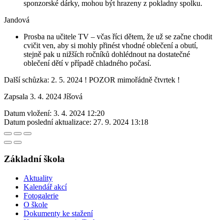
sponzorské dárky, mohou být hrazeny z pokladny spolku.
Jandová
Prosba na učitele TV – včas říci dětem, že už se začne chodit
cvičit ven, aby si mohly přinést vhodné oblečení a obutí,
stejně pak u nižších ročníků dohlédnout na dostatečné
oblečení dětí v případě chladného počasí.
Další schůzka: 2. 5. 2024 ! POZOR mimořádně čtvrtek !
Zapsala 3. 4. 2024 Jíšová
Datum vložení:
3. 4. 2024 12:20
Datum poslední aktualizace:
27. 9. 2024 13:18
Základní škola
Aktuality
Kalendář akcí
Fotogalerie
O škole
Dokumenty ke stažení