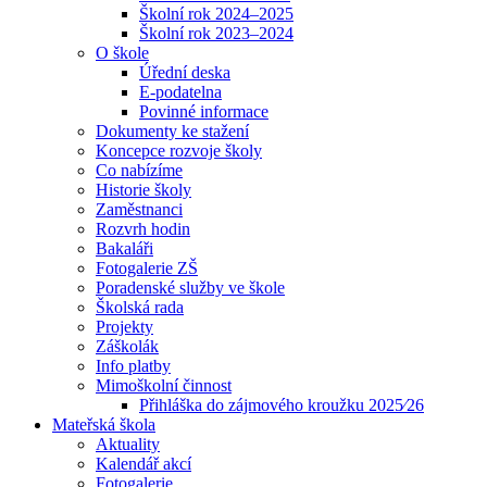
Školní rok 2024–2025
Školní rok 2023–2024
O škole
Úřední deska
E-podatelna
Povinné informace
Dokumenty ke stažení
Koncepce rozvoje školy
Co nabízíme
Historie školy
Zaměstnanci
Rozvrh hodin
Bakaláři
Fotogalerie ZŠ
Poradenské služby ve škole
Školská rada
Projekty
Záškolák
Info platby
Mimoškolní činnost
Přihláška do zájmového kroužku 2025⁄26
Mateřská škola
Aktuality
Kalendář akcí
Fotogalerie