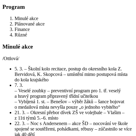
Program
Minulé akce
Plánované akce
Finance
Různé
Minulé akce
/Ottlová/
5. 3. – Školní kolo recitace, postup do okresního kola Z.
Bervidová, K. Skopcová – umístění mimo postupová místa
do kola krajského
7. 3.
– Veselé zoubky – preventivní program pro 1. tř. veselý
a hravý program připravený třídní učitelkou
– Vybíjená 1. st. – Benešov – výběr žáků – šance bojovat
o medailová místa nevyšla pouze „o jednoho vybitého“
21. 3. – Okresní přebor dívek ZŠ ve volejbale – Vlašim –
z 11ti týmů 5.–6. místo
22. 3. – Noc s Andersenem – akce ŠD – nocování ve škole
spojené se soutěžemi, pohádkami, rébusy – zúčastnilo se více
jak 40 dětí