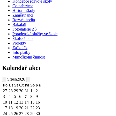
Koncepce rozvoje školy
Co nabízíme
Historie školy
Zaměstnanci
Rozvrh hodin
Bakaláři
Fotogalerie ZŠ
Poradenské služby ve škole
Školská rada
Projekty
Záškolák
Info platby
Mimoškolní činnost
Kalendář akcí
Srpen
2026
Po
Út
St
Čt
Pá
So
Ne
27
28
29
30
31
1
2
3
4
5
6
7
8
9
10
11
12
13
14
15
16
17
18
19
20
21
22
23
24
25
26
27
28
29
30