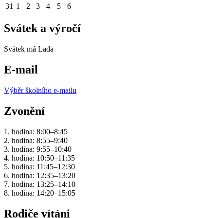
31
1
2
3
4
5
6
Svátek a výročí
Svátek má
Lada
E-mail
Výběr školního e-mailu
Zvonění
1. hodina: 8:00–8:45
2. hodina: 8:55–9:40
3. hodina: 9:55–10:40
4. hodina: 10:50–11:35
5. hodina: 11:45–12:30
6. hodina: 12:35–13:20
7. hodina: 13:25–14:10
8. hodina: 14:20–15:05
Rodiče vítáni