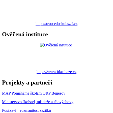
https://ovocedoskol.szif.cz
Ověřená instituce
https://www.idatabaze.cz
Projekty a partneři
MAP Pomáháme školám ORP Benešov
Ministerstvo školství, mládeže a tělovýchovy
Posázaví – rozmanitost zážitků