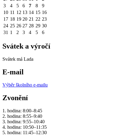
3
4
5
6
7
8
9
10
11
12
13
14
15
16
17
18
19
20
21
22
23
24
25
26
27
28
29
30
31
1
2
3
4
5
6
Svátek a výročí
Svátek má
Lada
E-mail
Výběr školního e-mailu
Zvonění
1. hodina: 8:00–8:45
2. hodina: 8:55–9:40
3. hodina: 9:55–10:40
4. hodina: 10:50–11:35
5. hodina: 11:45–12:30