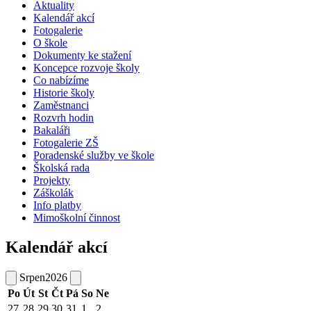
Aktuality
Kalendář akcí
Fotogalerie
O škole
Dokumenty ke stažení
Koncepce rozvoje školy
Co nabízíme
Historie školy
Zaměstnanci
Rozvrh hodin
Bakaláři
Fotogalerie ZŠ
Poradenské služby ve škole
Školská rada
Projekty
Záškolák
Info platby
Mimoškolní činnost
Kalendář akcí
Srpen
2026
Po
Út
St
Čt
Pá
So
Ne
27
28
29
30
31
1
2