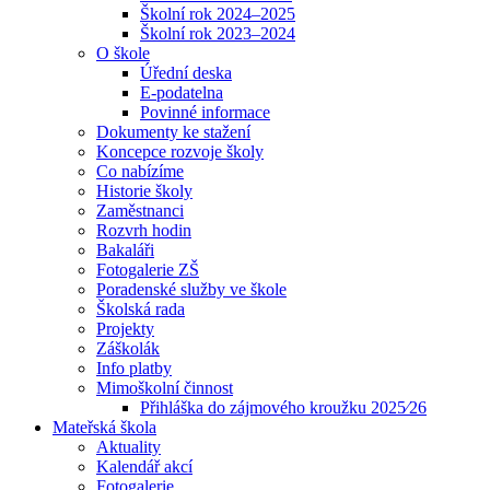
Školní rok 2024–2025
Školní rok 2023–2024
O škole
Úřední deska
E-podatelna
Povinné informace
Dokumenty ke stažení
Koncepce rozvoje školy
Co nabízíme
Historie školy
Zaměstnanci
Rozvrh hodin
Bakaláři
Fotogalerie ZŠ
Poradenské služby ve škole
Školská rada
Projekty
Záškolák
Info platby
Mimoškolní činnost
Přihláška do zájmového kroužku 2025⁄26
Mateřská škola
Aktuality
Kalendář akcí
Fotogalerie