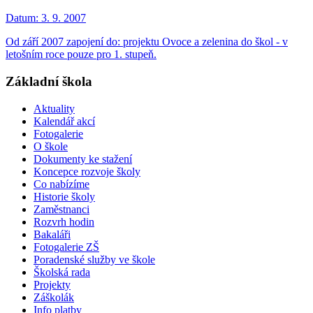
Datum:
3. 9. 2007
Od září 2007 zapojení do: projektu Ovoce a zelenina do škol - v
letošním roce pouze pro 1. stupeň.
Základní škola
Aktuality
Kalendář akcí
Fotogalerie
O škole
Dokumenty ke stažení
Koncepce rozvoje školy
Co nabízíme
Historie školy
Zaměstnanci
Rozvrh hodin
Bakaláři
Fotogalerie ZŠ
Poradenské služby ve škole
Školská rada
Projekty
Záškolák
Info platby