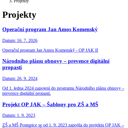
Projekty
Projekty
Operační program Jan Amos Komenský
Datum:
16. 7. 2026
Operační program Jan Amos Komenský - OP JAK II
Národního plánu obnovy – prevence digitální
propasti
Datum:
26. 9. 2024
Od 1. ledna 2024 zapojení do programu Národního plánu obnovy –
prevence digitální propasti.
Projekt OP JAK – Šablony pro ZŠ a MŠ
Datum:
1. 9. 2023
ZŠ a MŠ Postupice se od 1. 9. 2023 zapojila do projektu OP JAK –