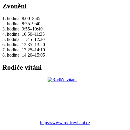
Zvonění
1. hodina: 8:00–8:45
2. hodina: 8:55–9:40
3. hodina: 9:55–10:40
4. hodina: 10:50–11:35
5. hodina: 11:45–12:30
6. hodina: 12:35–13:20
7. hodina: 13:25–14:10
8. hodina: 14:20–15:05
Rodiče vítáni
https://www.rodicevitani.cz