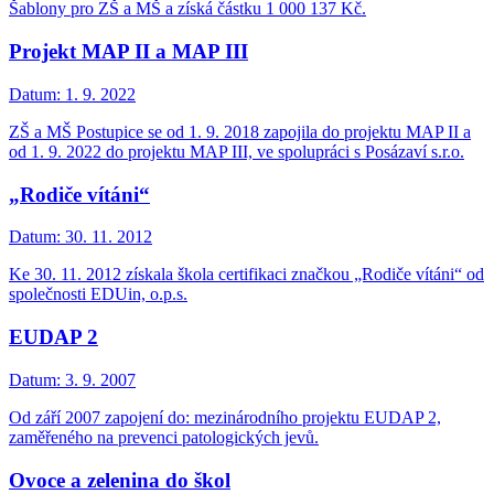
Šablony pro ZŠ a MŠ a získá částku 1 000 137 Kč.
Projekt MAP II a MAP III
Datum:
1. 9. 2022
ZŠ a MŠ Postupice se od 1. 9. 2018 zapojila do projektu MAP II a
od 1. 9. 2022 do projektu MAP III, ve spolupráci s Posázaví s.r.o.
„Rodiče vítáni“
Datum:
30. 11. 2012
Ke 30. 11. 2012 získala škola certifikaci značkou „Rodiče vítáni“ od
společnosti EDUin, o.p.s.
EUDAP 2
Datum:
3. 9. 2007
Od září 2007 zapojení do: mezinárodního projektu EUDAP 2,
zaměřeného na prevenci patologických jevů.
Ovoce a zelenina do škol