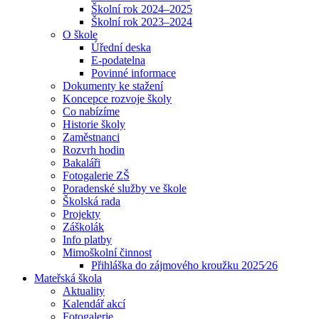
Školní rok 2024–2025
Školní rok 2023–2024
O škole
Úřední deska
E-podatelna
Povinné informace
Dokumenty ke stažení
Koncepce rozvoje školy
Co nabízíme
Historie školy
Zaměstnanci
Rozvrh hodin
Bakaláři
Fotogalerie ZŠ
Poradenské služby ve škole
Školská rada
Projekty
Záškolák
Info platby
Mimoškolní činnost
Přihláška do zájmového kroužku 2025⁄26
Mateřská škola
Aktuality
Kalendář akcí
Fotogalerie