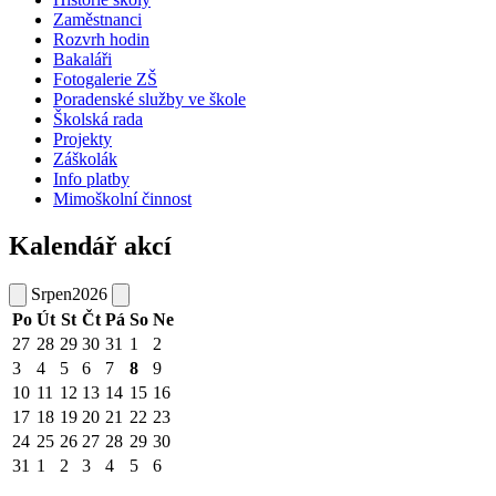
Zaměstnanci
Rozvrh hodin
Bakaláři
Fotogalerie ZŠ
Poradenské služby ve škole
Školská rada
Projekty
Záškolák
Info platby
Mimoškolní činnost
Kalendář akcí
Srpen
2026
Po
Út
St
Čt
Pá
So
Ne
27
28
29
30
31
1
2
3
4
5
6
7
8
9
10
11
12
13
14
15
16
17
18
19
20
21
22
23
24
25
26
27
28
29
30
31
1
2
3
4
5
6