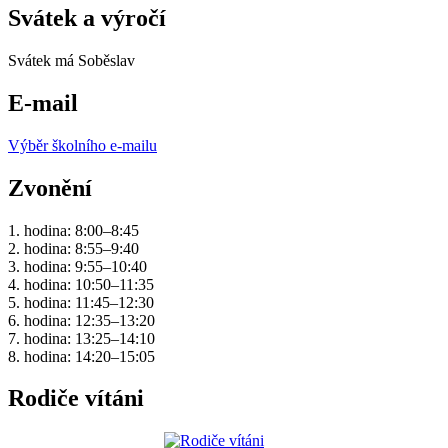
Svátek a výročí
Svátek má
Soběslav
E-mail
Výběr školního e-mailu
Zvonění
1. hodina: 8:00–8:45
2. hodina: 8:55–9:40
3. hodina: 9:55–10:40
4. hodina: 10:50–11:35
5. hodina: 11:45–12:30
6. hodina: 12:35–13:20
7. hodina: 13:25–14:10
8. hodina: 14:20–15:05
Rodiče vítáni