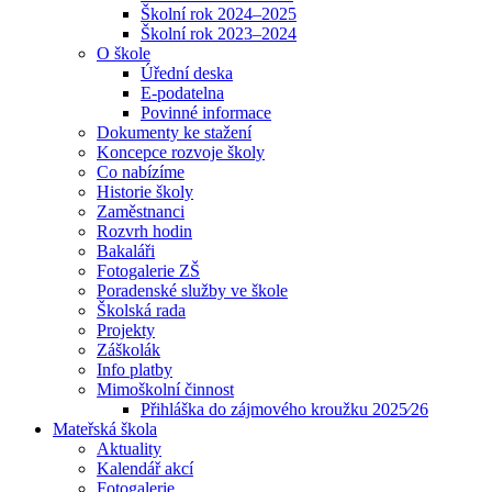
Školní rok 2024–2025
Školní rok 2023–2024
O škole
Úřední deska
E-podatelna
Povinné informace
Dokumenty ke stažení
Koncepce rozvoje školy
Co nabízíme
Historie školy
Zaměstnanci
Rozvrh hodin
Bakaláři
Fotogalerie ZŠ
Poradenské služby ve škole
Školská rada
Projekty
Záškolák
Info platby
Mimoškolní činnost
Přihláška do zájmového kroužku 2025⁄26
Mateřská škola
Aktuality
Kalendář akcí
Fotogalerie