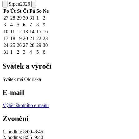
Srpen
2026
Po
Út
St
Čt
Pá
So
Ne
27
28
29
30
31
1
2
3
4
5
6
7
8
9
10
11
12
13
14
15
16
17
18
19
20
21
22
23
24
25
26
27
28
29
30
31
1
2
3
4
5
6
Svátek a výročí
Svátek má
Oldřiška
E-mail
Výběr školního e-mailu
Zvonění
1. hodina: 8:00–8:45
2. hodina: 8:55–9:40