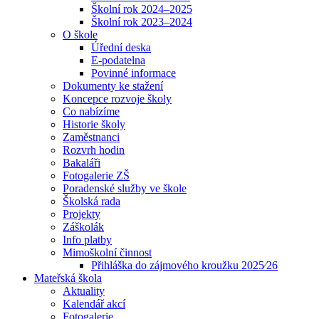
Školní rok 2024–2025
Školní rok 2023–2024
O škole
Úřední deska
E-podatelna
Povinné informace
Dokumenty ke stažení
Koncepce rozvoje školy
Co nabízíme
Historie školy
Zaměstnanci
Rozvrh hodin
Bakaláři
Fotogalerie ZŠ
Poradenské služby ve škole
Školská rada
Projekty
Záškolák
Info platby
Mimoškolní činnost
Přihláška do zájmového kroužku 2025⁄26
Mateřská škola
Aktuality
Kalendář akcí
Fotogalerie